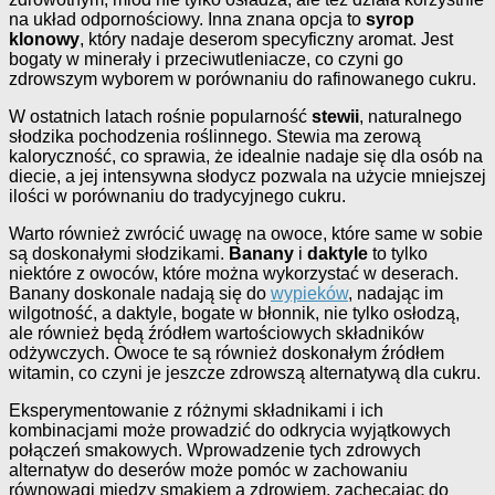
na układ odpornościowy. Inna znana opcja to
syrop
klonowy
, który nadaje deserom specyficzny aromat. Jest
bogaty w minerały i przeciwutleniacze, co czyni go
zdrowszym wyborem w porównaniu do rafinowanego cukru.
W ostatnich latach rośnie popularność
stewii
, naturalnego
słodzika pochodzenia roślinnego. Stewia ma zerową
kaloryczność, co sprawia, że idealnie nadaje się dla osób na
diecie, a jej intensywna słodycz pozwala na użycie mniejszej
ilości w porównaniu do tradycyjnego cukru.
Warto również zwrócić uwagę na owoce, które same w sobie
są doskonałymi słodzikami.
Banany
i
daktyle
to tylko
niektóre z owoców, które można wykorzystać w deserach.
Banany doskonale nadają się do
wypieków
, nadając im
wilgotność, a daktyle, bogate w błonnik, nie tylko osłodzą,
ale również będą źródłem wartościowych składników
odżywczych. Owoce te są również doskonałym źródłem
witamin, co czyni je jeszcze zdrowszą alternatywą dla cukru.
Eksperymentowanie z różnymi składnikami i ich
kombinacjami może prowadzić do odkrycia wyjątkowych
połączeń smakowych. Wprowadzenie tych zdrowych
alternatyw do deserów może pomóc w zachowaniu
równowagi między smakiem a zdrowiem, zachęcając do