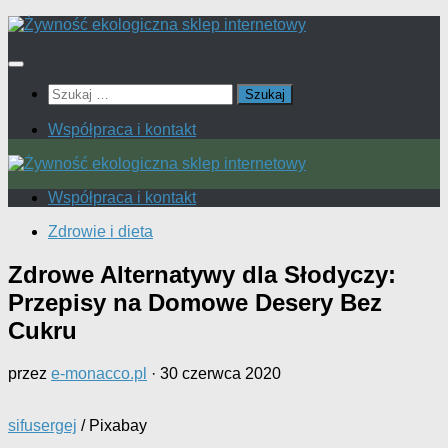
Przeskocz
do
treści
Szukaj:
Współpraca i kontakt
Współpraca i kontakt
Zdrowie i dieta
Zdrowe Alternatywy dla Słodyczy:
Przepisy na Domowe Desery Bez
Cukru
przez
e-monacco.pl
·
30 czerwca 2020
sifusergej
/ Pixabay