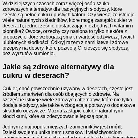
W dzisiejszych czasach coraz więcej osób szuka
zdrowszych alternatyw dla tradycyjnych słodyczy, które
często są pełne cukru i pustych kalorii. Czy wiesz, że istnieje
wiele naturalnych składników, które mogą zastąpić cukier w
deserach, jednocześnie dostarczając niezbędnych witamin i
błonnika? Owoce, orzechy czy nasiona to tylko niektóre z
propozycji, które wzbogacą smak i wartość odżywczą Twoich
ulubionych słodkości. Odkryj razem z nami łatwe i zdrowe
przepisy na desery, które pozwolą Ci cieszyć się słodyczą
bez wyrzutów sumienia.
Jakie są zdrowe alternatywy dla
cukru w deserach?
Cukier, choć powszechnie używany w deserach, często jest
źródłem zmartwień dla osób dbających o zdrowie. Na
szczęście istnieje wiele zdrowych alternatyw, które nie tylko
dodają słodyczy, ale także wzbogacają potrawy o dodatkowe
składniki odżywcze. Można zastąpić cukier naturalnymi
słodzikami, które są zdecydowanie lepszą opcją.
Jednym z najpopularniejszych zamienników jest
miód
.
Dzięki swojemu unikalnemu smakowi i właściwościom
zdrowotnym, miód nie tylko osładza, ale też działa korzystnie