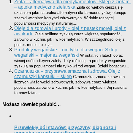
Zioła – alternatywa dla medykamentów. Sklep z ziołami
– apteka medyczno zielarska
Zioła od wieków cieszą się
uznaniem jako naturalna alternatywa dla farmaceutyków, oferując
szeroki wachlarz korzyści zdrowotnych. W dobie rosnącej
popularności medycyny naturalnej,...
Oleje dla zdrowia i urody – olej z pestek moreli, olej z
awokado
Oleje roślinne zyskują coraz większą popularność,
zarówno w kuchni, jak i w kosmetykach. W szczególności olej z
pestek moreli i olej z...
Produkty wegańskie – nie tylko dla wegan. Sklep
wegański – majonez wegański
W ostatnich latach coraz
więcej osób odkrywa zalety diety roślinnej, a produkty wegańskie
zyskują na popularności nie tylko wśród wegan. Dzięki bogactwu...
Czarnuszka – przyprawa smaczna i zdrowa. Olej z
czarnuszki kapsułki – sklep
Czarnuszka, znana ze swoich
licznych właściwości zdrowotnych, zdobywa coraz większą
popularność zarówno w kuchni, jak i w kosmetykach. Jej nasiona
to prawdziwa...
Możesz również polubić…
Przewlekły ból stawów: przyczyny, diagnoza i
sposoby zarządzania długotrwałymi