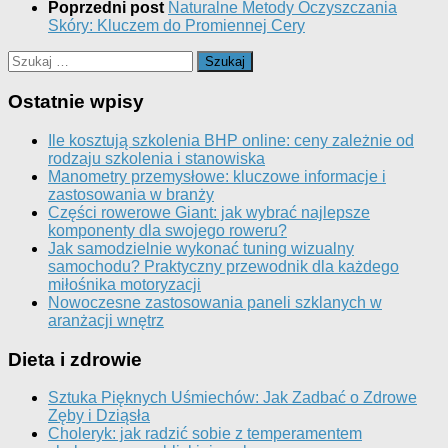
Poprzedni post
Naturalne Metody Oczyszczania
Skóry: Kluczem do Promiennej Cery
Szukaj:
Ostatnie wpisy
Ile kosztują szkolenia BHP online: ceny zależnie od
rodzaju szkolenia i stanowiska
Manometry przemysłowe: kluczowe informacje i
zastosowania w branży
Części rowerowe Giant: jak wybrać najlepsze
komponenty dla swojego roweru?
Jak samodzielnie wykonać tuning wizualny
samochodu? Praktyczny przewodnik dla każdego
miłośnika motoryzacji
Nowoczesne zastosowania paneli szklanych w
aranżacji wnętrz
Dieta i zdrowie
Sztuka Pięknych Uśmiechów: Jak Zadbać o Zdrowe
Zęby i Dziąsła
Choleryk: jak radzić sobie z temperamentem