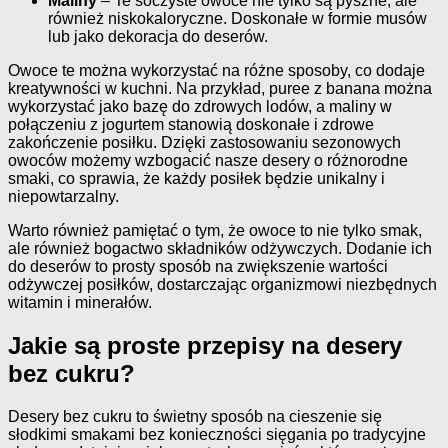
Maliny
– Te soczyste owoce nie tylko są pyszne, ale
również niskokaloryczne. Doskonałe w formie musów
lub jako dekoracja do deserów.
Owoce te można wykorzystać na różne sposoby, co dodaje
kreatywności w kuchni. Na przykład, puree z banana można
wykorzystać jako bazę do zdrowych lodów, a maliny w
połączeniu z jogurtem stanowią doskonałe i zdrowe
zakończenie posiłku. Dzięki zastosowaniu sezonowych
owoców możemy wzbogacić nasze desery o różnorodne
smaki, co sprawia, że każdy posiłek będzie unikalny i
niepowtarzalny.
Warto również pamiętać o tym, że owoce to nie tylko smak,
ale również bogactwo składników odżywczych. Dodanie ich
do deserów to prosty sposób na zwiększenie wartości
odżywczej posiłków, dostarczając organizmowi niezbędnych
witamin i minerałów.
Jakie są proste przepisy na desery
bez cukru?
Desery bez cukru to świetny sposób na cieszenie się
słodkimi smakami bez konieczności sięgania po tradycyjne