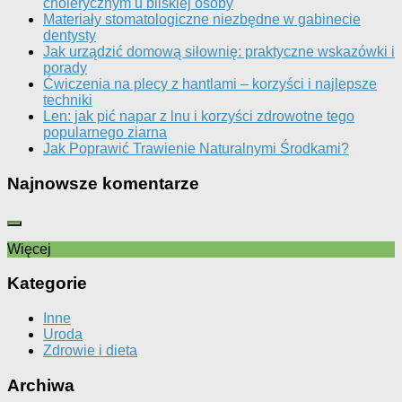
cholerycznym u bliskiej osoby
Materiały stomatologiczne niezbędne w gabinecie
dentysty
Jak urządzić domową siłownię: praktyczne wskazówki i
porady
Ćwiczenia na plecy z hantlami – korzyści i najlepsze
techniki
Len: jak pić napar z lnu i korzyści zdrowotne tego
popularnego ziarna
Jak Poprawić Trawienie Naturalnymi Środkami?
Najnowsze komentarze
Więcej
Kategorie
Inne
Uroda
Zdrowie i dieta
Archiwa