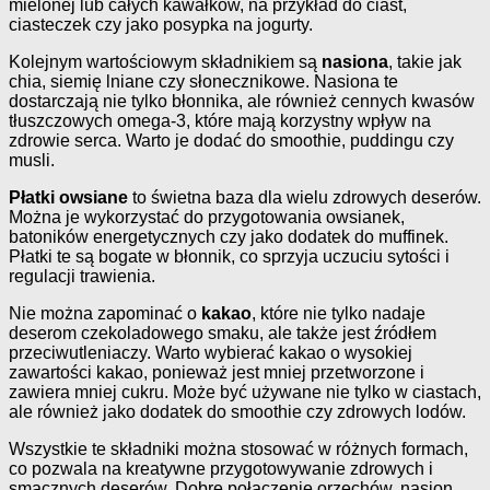
mielonej lub całych kawałków, na przykład do ciast,
ciasteczek czy jako posypka na jogurty.
Kolejnym wartościowym składnikiem są
nasiona
, takie jak
chia, siemię lniane czy słonecznikowe. Nasiona te
dostarczają nie tylko błonnika, ale również cennych kwasów
tłuszczowych omega-3, które mają korzystny wpływ na
zdrowie serca. Warto je dodać do smoothie, puddingu czy
musli.
Płatki owsiane
to świetna baza dla wielu zdrowych deserów.
Można je wykorzystać do przygotowania owsianek,
batoników energetycznych czy jako dodatek do muffinek.
Płatki te są bogate w błonnik, co sprzyja uczuciu sytości i
regulacji trawienia.
Nie można zapominać o
kakao
, które nie tylko nadaje
deserom czekoladowego smaku, ale także jest źródłem
przeciwutleniaczy. Warto wybierać kakao o wysokiej
zawartości kakao, ponieważ jest mniej przetworzone i
zawiera mniej cukru. Może być używane nie tylko w ciastach,
ale również jako dodatek do smoothie czy zdrowych lodów.
Wszystkie te składniki można stosować w różnych formach,
co pozwala na kreatywne przygotowywanie zdrowych i
smacznych deserów. Dobre połączenie orzechów, nasion,