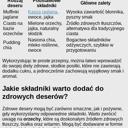
Rodzaj
Podstawowe
Główne zalety
deseru
składniki
Muffinki
Kasza jaglana
,
Wysoka zawartość błonnika,
jaglane
owoce, jajka
pyszny smak
Ciasto na
Mielone orzechy,
Źródło zdrowych tłuszczów,
bazie
jajka, naturalny
alternatywa dla tradycyjnego
orzechów
słodzik
ciasta
Nasiona chia,
Bogactwo składników
Pudding
mleko roślinne,
odżywczych, szybkie w
chia
owoce
przygotowaniu
Wykorzystując te proste przepisy, można łatwo wprowadzić
do swojej diety zdrowe, słodkie posiłki, które nie zawierają
dodatku cukru, a jednocześnie zachowują wyjątkowy smak i
aromat.
Jakie składniki warto dodać do
zdrowych deserów?
Zdrowe desery mogą być zarówno smaczne, jak i pożywne,
gdy wykorzystamy odpowiednie składniki. Warto zwrócić
uwagę na
orzechy
, które są doskonałym źródłem zdrowych
tłuszczy, białka oraz witamin. Mogą być dodawane w formie