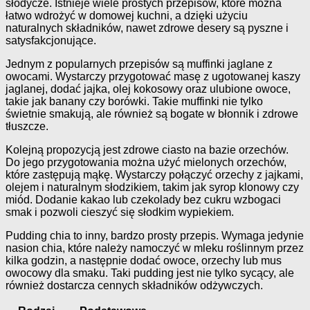
słodycze. Istnieje wiele prostych przepisów, które można
łatwo wdrożyć w domowej kuchni, a dzięki użyciu
naturalnych składników, nawet zdrowe desery są pyszne i
satysfakcjonujące.
Jednym z popularnych przepisów są muffinki jaglane z
owocami. Wystarczy przygotować masę z ugotowanej kaszy
jaglanej, dodać jajka, olej kokosowy oraz ulubione owoce,
takie jak banany czy borówki. Takie muffinki nie tylko
świetnie smakują, ale również są bogate w błonnik i zdrowe
tłuszcze.
Kolejną propozycją jest zdrowe ciasto na bazie orzechów.
Do jego przygotowania można użyć mielonych orzechów,
które zastępują mąkę. Wystarczy połączyć orzechy z jajkami,
olejem i naturalnym słodzikiem, takim jak syrop klonowy czy
miód. Dodanie kakao lub czekolady bez cukru wzbogaci
smak i pozwoli cieszyć się słodkim wypiekiem.
Pudding chia to inny, bardzo prosty przepis. Wymaga jedynie
nasion chia, które należy namoczyć w mleku roślinnym przez
kilka godzin, a następnie dodać owoce, orzechy lub mus
owocowy dla smaku. Taki pudding jest nie tylko sycący, ale
również dostarcza cennych składników odżywczych.