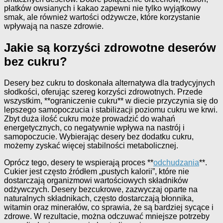
płatków owsianych i kakao zapewni nie tylko wyjątkowy
smak, ale również wartości odżywcze, które korzystanie
wpływają na nasze zdrowie.
Jakie są korzyści zdrowotne deserów
bez cukru?
Desery bez cukru to doskonała alternatywa dla tradycyjnych
słodkości, oferując szereg korzyści zdrowotnych. Przede
wszystkim, **ograniczenie cukru** w diecie przyczynia się do
lepszego samopoczucia i stabilizacji poziomu cukru we krwi.
Zbyt duża ilość cukru może prowadzić do wahań
energetycznych, co negatywnie wpływa na nastrój i
samopoczucie. Wybierając desery bez dodatku cukru,
możemy zyskać więcej stabilności metabolicznej.
Oprócz tego, desery te wspierają proces **
odchudzania
**.
Cukier jest często źródłem „pustych kalorii”, które nie
dostarczają organizmowi wartościowych składników
odżywczych. Desery bezcukrowe, zazwyczaj oparte na
naturalnych składnikach, często dostarczają błonnika,
witamin oraz minerałów, co sprawia, że są bardziej sycące i
zdrowe. W rezultacie, można odczuwać mniejsze potrzeby