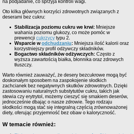
na podjadanie, co sprzyja kontroli wagi.
Oto kilka głównych korzyści zdrowotnych związanych z
deserami bez cukru:
Stabilizacja poziomu cukru we krwi:
Mniejsze
wahania poziomu glukozy, co może pomóc w
prewencji
cukrzycy
typu 2.
Wsparcie w
odchudzaniu
:
Mniejsza ilość kalorii oraz
korzystniejszy profil odżywczy składników.
Bogactwo składników odżywczych:
Często z
wyższa zawartością białka, błonnika oraz zdrowych
tłuszczy.
Warto również zauważyć, że desery bezcukrowe mogą być
doskonałym sposobem na zaspokojenie słodkich
zachcianek bez negatywnych skutków zdrowotnych. Dzięki
zastosowaniu naturalnych substytutów cukru, takich jak
stewia czy erytrytol, możemy cieszyć się smakiem deserów,
jednocześnie dbając o nasze zdrowie. Tego rodzaju
słodkości mogą stać się integralną częścią zrównoważonej
diety, oferując przyjemność bez obaw o kaloryczność.
W temacie również: