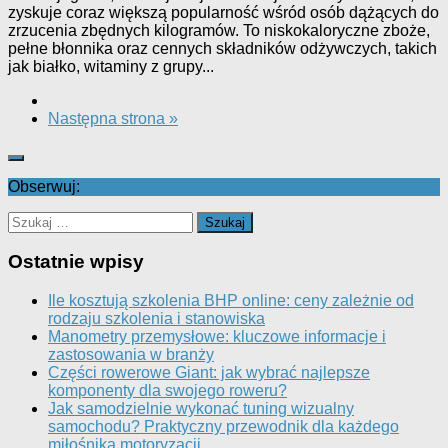
zyskuje coraz większą popularność wśród osób dążących do
zrzucenia zbędnych kilogramów. To niskokaloryczne zboże,
pełne błonnika oraz cennych składników odżywczych, takich
jak białko, witaminy z grupy...
Następna strona »
Obserwuj:
Szukaj:
Ostatnie wpisy
Ile kosztują szkolenia BHP online: ceny zależnie od
rodzaju szkolenia i stanowiska
Manometry przemysłowe: kluczowe informacje i
zastosowania w branży
Części rowerowe Giant: jak wybrać najlepsze
komponenty dla swojego roweru?
Jak samodzielnie wykonać tuning wizualny
samochodu? Praktyczny przewodnik dla każdego
miłośnika motoryzacji