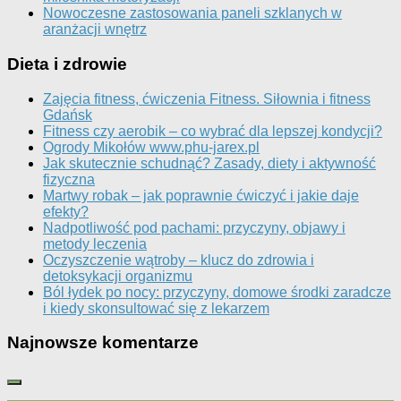
Nowoczesne zastosowania paneli szklanych w
aranżacji wnętrz
Dieta i zdrowie
Zajęcia fitness, ćwiczenia Fitness. Siłownia i fitness
Gdańsk
Fitness czy aerobik – co wybrać dla lepszej kondycji?
Ogrody Mikołów www.phu-jarex.pl
Jak skutecznie schudnąć? Zasady, diety i aktywność
fizyczna
Martwy robak – jak poprawnie ćwiczyć i jakie daje
efekty?
Nadpotliwość pod pachami: przyczyny, objawy i
metody leczenia
Oczyszczenie wątroby – klucz do zdrowia i
detoksykacji organizmu
Ból łydek po nocy: przyczyny, domowe środki zaradcze
i kiedy skonsultować się z lekarzem
Najnowsze komentarze