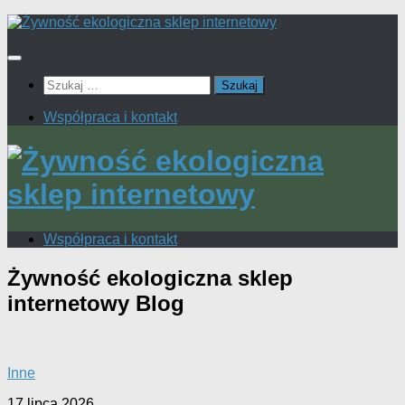
Przeskocz
do
treści
Szukaj:
Współpraca i kontakt
Współpraca i kontakt
Żywność ekologiczna sklep
internetowy
Blog
Inne
17 lipca 2026